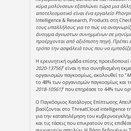
κύμα μολύνσεων εξαπλώνει τώρα μια άλλη
αποτελεσματικό είναι ένα εργαλείο
Phorpi
Intelligence & Research, Products στη Check
τους υπαλλήλους για το πώς να αναγνωρί
άνοιγμα άγνωστων συνημμένων σε μηνύματ
προέρχονται από αξιόπιστη πηγή. Πρέπει 
τρόπο την ασφάλειά τους που να εμποδίζε
Η ερευνητική ομάδα επίσης προειδοποιεί ό
2020-13756)
” είναι η πιο συνηθισμένη εκ
οργανισμών παγκοσμίως, ακολουθεί το “
M
το 48% των οργανισμών παγκοσμίως και το
2018-10561)
“ που επηρέασε το 44% των ορ
Ο Παγκόσμιος Κατάλογος Επίπτωσης Απειλώ
βασίζονται στο ThreatCloud intelligence 
για την καταπολέμηση του κυβερνοεγκλήμα
και τις τάσεις που επικρατούν στις επιθέ
ανιχνευτών απειλών. Η βάση δεδομένων T