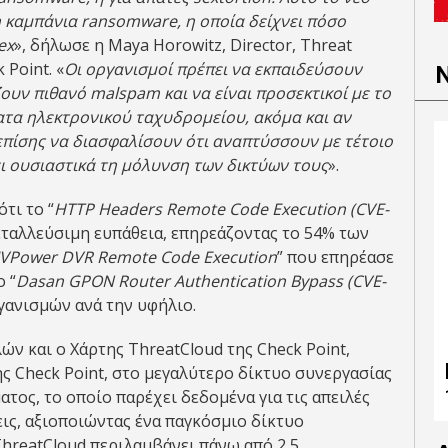
 καμπάνια ransomware, η οποία δείχνει πόσο
ex
», δήλωσε η Maya Horowitz, Director, Threat
 Point. «
Οι οργανισμοί πρέπει να εκπαιδεύσουν
ζουν πιθανό
malspam
και να είναι προσεκτικοί με το
α ηλεκτρονικού ταχυδρομείου, ακόμα και αν
επίσης να διασφαλίσουν ότι αναπτύσσουν με τέτοιο
ι ουσιαστικά τη μόλυνση των δικτύων τους
».
τι το “
HTTP
Headers
Remote
Code
Execution
(
CVE
-
μεταλλεύσιμη ευπάθεια, επηρεάζοντας το 54% των
VPower
DVR
Remote
Code
Execution
” που επηρέασε
 “
Dasan GPON Router Authentication Bypass (CVE-
γανισμών ανά την υφήλιο.
ν και ο Χάρτης ThreatCloud της Check Point,
της Check Point, στο μεγαλύτερο δίκτυο συνεργασίας
τος, το οποίο παρέχει δεδομένα για τις απειλές
σεις, αξιοποιώντας ένα παγκόσμιο δίκτυο
hreatCloud περιλαμβάνει πάνω από 2,5