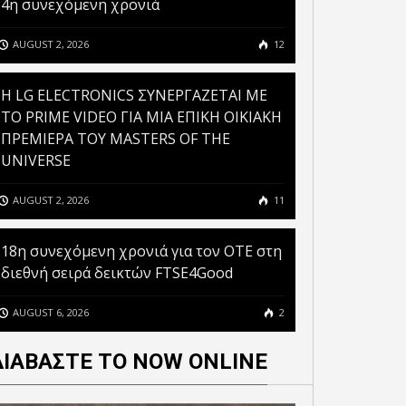
4η συνεχόμενη χρονιά
AUGUST 2, 2026
12
H LG ELECTRONICS ΣΥΝΕΡΓΑΖΕΤΑΙ ΜΕ
ΤΟ PRIME VIDEO ΓΙΑ ΜΙΑ ΕΠΙΚΗ ΟΙΚΙΑΚΗ
ΠΡΕΜΙΕΡΑ ΤΟΥ MASTERS OF THE
UNIVERSE
ΟΙ ΕΡΓΑΖΟΜΕΝΟΙ
ΔΑΠΑΝΟΥΝ ΠΕΡΙΠΟΥ 2
AUGUST 2, 2026
11
 CHECK POINT ΕΙΝΑΙ
ΕΡΓΑΣΙΜΕΣ ΗΜΕΡΕΣ ΕΤΗΣΙΩΣ
ΤΟΙΜΗ ΓΙΑ ΤΟ CYBER
ΤΑΚΤΟΠΟΙΩΝΤΑΣ ΤΑ SPAM
18η συνεχόμενη χρονιά για τον ΟΤΕ στη
ADERS SUMMIT GREECE
EMAIL ΤΟΥΣ
διεθνή σειρά δεικτών FTSE4Good
AUGUST 6, 2026
2
ΔΙΑΒΑΣΤΕ ΤΟ NOW ONLINE