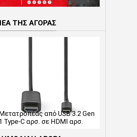
ΝΕΑ ΤΗΣ ΑΓΟΡΑΣ
Επέκταση 
δίνει 12 
Μετατροπέας από USB 3.2 Gen
εγγύησης 
1 Type-C αρσ. σε HDMI αρσ.
προϊόντα