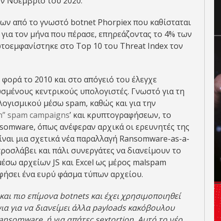
ν Νοέμβριο του 2020.
εων από το γνωστό botnet Phorpiex που καθίσταται
για τον μήνα που πέρασε, επηρεάζοντας το 4% των
τοεμφανίστηκε στο Top 10 του Threat Index τον
 φορά το 2010 και στο απόγειό του έλεγχε
σμένους κεντρικούς υπολογιστές. Γνωστό για τη
ογισμικού μέσω spam, καθώς και για την
on” spam campaigns
’ και κρυπτογραφήσεων, το
ansomware, όπως ανέφεραν αρχικά οι ερευνητές της
είναι μια σχετικά νέα παραλλαγή Ransomware-as-a-
 προσλάβει και πάλι συνεργάτες να διανείμουν το
μέσω αρχείων JS και Excel ως μέρος malspam
αφήσει ένα ευρύ φάσμα τύπων αρχείου.
και πιο επίμονα botnets και έχει χρησιμοποιηθεί
ια για να διανείμει άλλα payloads κακόβουλου
ansomware
, ή για απάτες sextortion. Αυτό το νέο