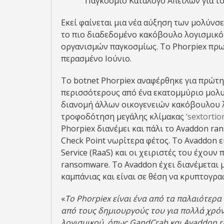
Παγκόσμιο Κατάλογο Απειλών για το
Εκεί φαίνεται μια νέα αύξηση των μολύνσ
το πιο διαδεδομένο κακόβουλο λογισμικό 
οργανισμών παγκοσμίως. Το Phorpiex πρω
περασμένο Ιούνιο.
Το botnet Phorpiex αναφέρθηκε για πρώτη
περισσότερους από ένα εκατομμύριο μολυ
διανομή άλλων οικογενειών κακόβουλου λ
τροφοδότηση μεγάλης κλίμακας
‘sextorti
Phorpiex διανέμει και πάλι το Avaddon r
Check Point νωρίτερα φέτος. Το Avaddon 
Service (RaaS) και οι χειριστές του έχουν
ransomware. Το Avaddon έχει διανέμεται 
καμπάνιας και είναι σε θέση να κρυπτογρ
«
Το
Phorpiex
είναι ένα από τα παλαιότερα 
από τους δημιουργούς του για πολλά χρόν
λογισμικού, όπως
GandCrab
και
Avaddon
r