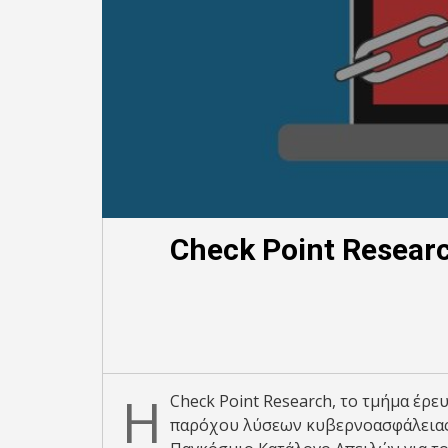
Check Point Resear
Η
Check Point Research, το τμήμα έρε
παρόχου λύσεων κυβερνοασφάλειας