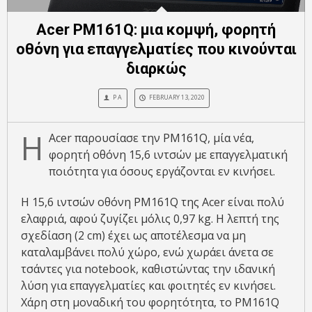
Acer PM161Q: μια κομψή, φορητή
οθόνη για επαγγελματίες που κινούνται
διαρκώς
P A
FEBRUARY 13, 2020
Η
Acer παρουσίασε την PM161Q, μία νέα,
φορητή οθόνη 15,6 ιντσών με επαγγελματική
ποιότητα για όσους εργάζονται εν κινήσει.
Η 15,6 ιντσών οθόνη PM161Q της Acer είναι πολύ
ελαφριά, αφού ζυγίζει μόλις 0,97 kg. Η λεπτή της
σχεδίαση (2 cm) έχει ως αποτέλεσμα να μη
καταλαμβάνει πολύ χώρο, ενώ χωράει άνετα σε
τσάντες για notebook, καθιστώντας την ιδανική
λύση για επαγγελματίες και φοιτητές εν κινήσει.
Χάρη στη μοναδική του φορητότητα, το PM161Q