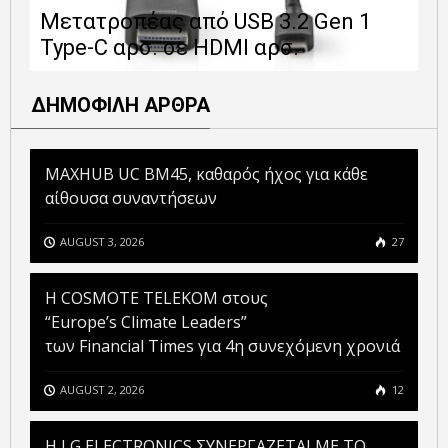
Μετατροπέας από USB 3.2 Gen 1
1
Type-C αρσ. σε HDMI αρσ.
ε
ΔΗΜΟΦΙΛΗ ΑΡΘΡΑ
MAXHUB UC BM45, καθαρός ήχος για κάθε
αίθουσα συναντήσεων
AUGUST 3, 2026
27
Η COSMOTE TELEKOM στους
“Europe’s Climate Leaders”
των Financial Times για 4η συνεχόμενη χρονιά
AUGUST 2, 2026
12
H LG ELECTRONICS ΣΥΝΕΡΓΑΖΕΤΑΙ ΜΕ ΤΟ