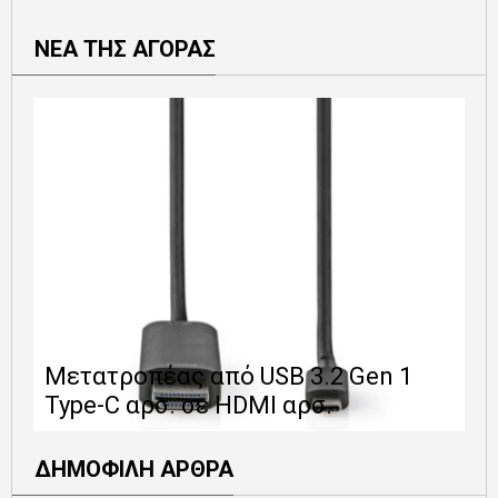
ΝΕΑ ΤΗΣ ΑΓΟΡΑΣ
Ε
Μετατροπέας από USB 3.2 Gen 1
1
Type-C αρσ. σε HDMI αρσ.
ε
ΔΗΜΟΦΙΛΗ ΑΡΘΡΑ