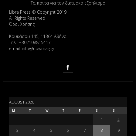
Τα πάντα για τον δικτυακό εξοπλισμό
Libra Press © Copyright 2019
All Rights Reserved
Όροι Χρήσης
Καυκάσου 145, 11364 Αθήνα
Τηλ.: +302108815417
email: info@nowmag.gr
AUGUST 2026
M
T
W
T
F
S
S
1
2
3
4
5
6
7
8
9