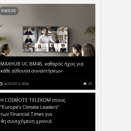
NTEL: Ο CORE I9 ΕΙΝΑΙ
ΕΝΔΕΧΕΤΑΙ ΝΑ
ΧΥΡΟΤΕΡΟΣ ΑΠΟ ΤΟΝ
ΥΠΟΣΤΗΡΙΖΟΥΝ ΚΑΙ ΜΝΗΜΗ
ΕΙΔΗΣΕΙΣ
APPLE M1 MAX
DDR4
MAXHUB UC BM45, καθαρός ήχος για
κάθε αίθουσα συναντήσεων
AUGUST 3, 2026
25
Η COSMOTE TELEKOM στους
“Europe’s Climate Leaders”
των Financial Times για
4η συνεχόμενη χρονιά