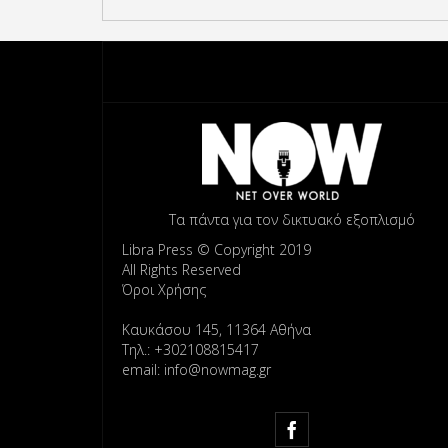
Τα πάντα για τον δικτυακό εξοπλισμό
Libra Press © Copyright 2019
All Rights Reserved
Όροι Χρήσης
Καυκάσου 145, 11364 Αθήνα
Τηλ.: +302108815417
email: info@nowmag.gr