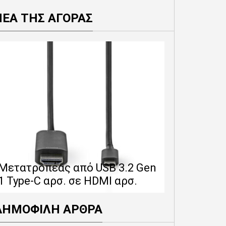
ΝΕΑ ΤΗΣ ΑΓΟΡΑΣ
Επέκταση 
δίνει 12 
Μετατροπέας από USB 3.2 Gen
εγγύησης 
1 Type-C αρσ. σε HDMI αρσ.
προϊόντα
ΟΙ ΕΠΟΜΕΝΗΣ ΓΕΝΙΑΣ
ΔΗΜΟΦΙΛΗ ΑΡΘΡΑ
ΕΠΕΞΕΡΓΑΣΤΕΣ RAPTOR
LAKE-S ΤΗΣ INTEL