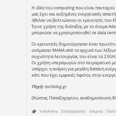
Η ιδέα του computing που είναι πανταχού
μας έχει και αυξημένες ενεργειακές απαιτή
ήθελαν να βελτιώσουν οι ερευνητές του 
Έγινε χρήση της διάταξης με το όνομα Adi
μπορούσε να χρησιμοποιηθεί σε data cente
Οι ερευνητές δημιούργησαν έναν πρωτότυπ
ονόμασαν MANA από τα αρχικά των λέξεων M
συχνότητα λειτουργίας του είναι τα 2.5GHz
Οι χρήση υπεραγωγών στο πειραματικό μο
υπάρχει η ανάγκη για μεγάλη δαπάνη ενέργ
κάτι που έχει εμφανές όφελος στην ενεργ
Πηγή:
techblog.gr
(Κώστας Παπαζαχαρίου, αναδημοσίευση 8
Yokohama
Επεξεργαστές
Ιαπωνία
Πανεπ