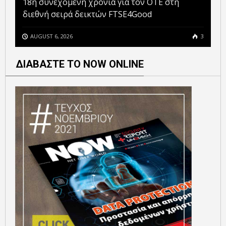
18η συνεχόμενη χρονιά για τον ΟΤΕ στη
διεθνή σειρά δεικτών FTSE4Good
AUGUST 6, 2026
3
ΔΙΑΒΑΣΤΕ ΤΟ NOW ONLINE