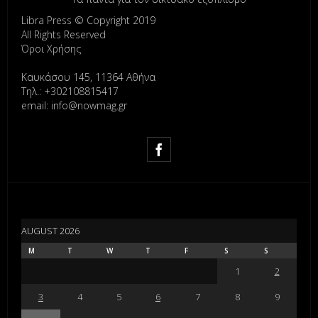
Libra Press © Copyright 2019
All Rights Reserved
Όροι Χρήσης
Καυκάσου 145, 11364 Αθήνα
Τηλ.: +302108815417
email: info@nowmag.gr
AUGUST 2026
M
T
W
T
F
S
S
1
2
3
4
5
6
7
8
9