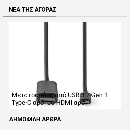
ΝΕΑ ΤΗΣ ΑΓΟΡΑΣ
Ε
Μετατροπέας από USB 3.2 Gen 1
1
Type-C αρσ. σε HDMI αρσ.
ε
ΔΗΜΟΦΙΛΗ ΑΡΘΡΑ