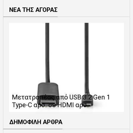
ΝΕΑ ΤΗΣ ΑΓΟΡΑΣ
Ε
Μετατροπέας από USB 3.2 Gen 1
1
Type-C αρσ. σε HDMI αρσ.
ε
ΔΗΜΟΦΙΛΗ ΑΡΘΡΑ