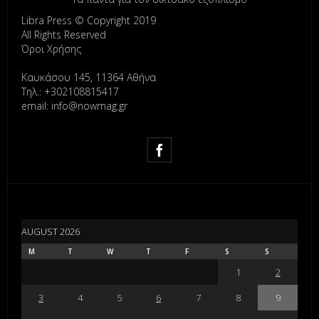
Libra Press © Copyright 2019
All Rights Reserved
Όροι Χρήσης
Καυκάσου 145, 11364 Αθήνα
Τηλ.: +302108815417
email: info@nowmag.gr
AUGUST 2026
M
T
W
T
F
S
S
1
2
3
4
5
6
7
8
9