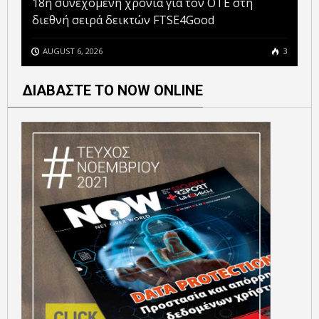
18η συνεχόμενη χρονιά για τον ΟΤΕ στη
διεθνή σειρά δεικτών FTSE4Good
AUGUST 6, 2026
3
ΔΙΑΒΑΣΤΕ ΤΟ NOW ONLINE