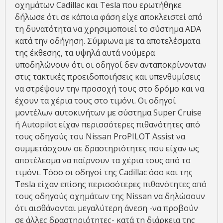
οχημάτων Cadillac και Tesla που ερωτήθηκε
δήλωσε ότι σε κάποια φάση είχε αποκλειστεί από
τη δυνατότητα να χρησιμοποιεί το σύστημα ADA
κατά την οδήγηση. Σύμφωνα με τα αποτελέσματα
της έκθεσης, τα υψηλά αυτά νούμερα
υποδηλώνουν ότι οι οδηγοί δεν ανταποκρίνονταν
στις τακτικές προειδοποιήσεις και υπενθυμίσεις
να στρέψουν την προσοχή τους στο δρόμο και να
έχουν τα χέρια τους στο τιμόνι. Οι οδηγοί
μοντέλων αυτοκινήτων με σύστημα Super Cruise
ή Autopilot είχαν περισσότερες πιθανότητες από
τους οδηγούς του Nissan ProPILOT Assist να
συμμετάσχουν σε δραστηριότητες που είχαν ως
αποτέλεσμα να παίρνουν τα χέρια τους από το
τιμόνι. Τόσο οι οδηγοί της Cadillac όσο και της
Tesla είχαν επίσης περισσότερες πιθανότητες από
τους οδηγούς οχημάτων της Nissan να δηλώσουν
ότι αισθάνονται μεγαλύτερη άνεση -να προβούν
σε άλλες δραστηριότητες- κατά τη διάρκεια της