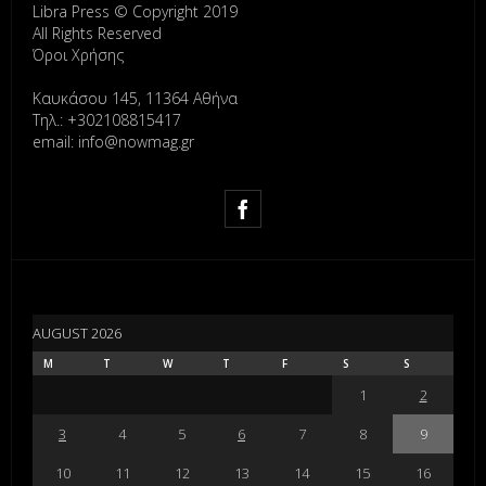
Libra Press © Copyright 2019
All Rights Reserved
Όροι Χρήσης
Καυκάσου 145, 11364 Αθήνα
Τηλ.: +302108815417
email: info@nowmag.gr
AUGUST 2026
M
T
W
T
F
S
S
1
2
3
4
5
6
7
8
9
10
11
12
13
14
15
16