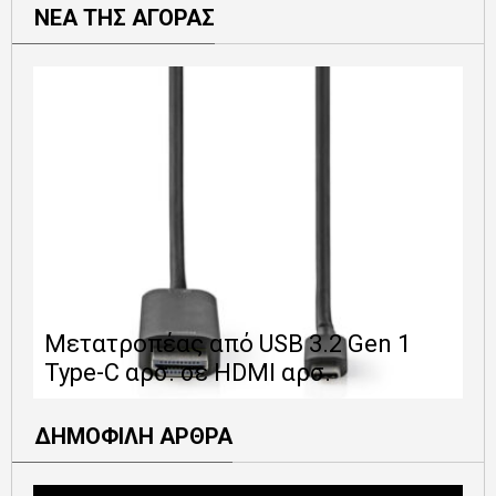
ΝΕΑ ΤΗΣ ΑΓΟΡΑΣ
Ε
Μετατροπέας από USB 3.2 Gen 1
1
Type-C αρσ. σε HDMI αρσ.
ε
ΔΗΜΟΦΙΛΗ ΑΡΘΡΑ