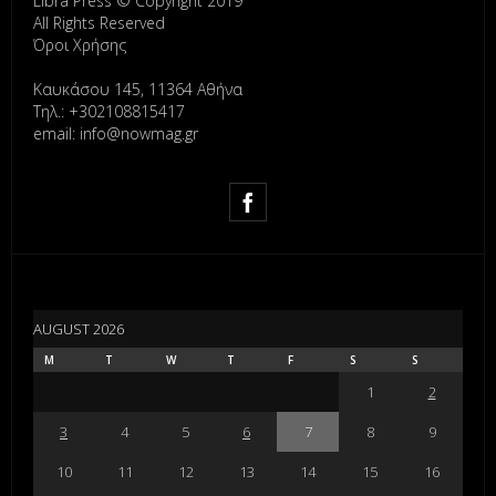
Libra Press © Copyright 2019
All Rights Reserved
Όροι Χρήσης
Καυκάσου 145, 11364 Αθήνα
Τηλ.: +302108815417
email: info@nowmag.gr
AUGUST 2026
M
T
W
T
F
S
S
1
2
3
4
5
6
7
8
9
10
11
12
13
14
15
16