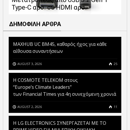
Type-C αρσ. σε HDMI αρσ.
ε
ΔΗΜΟΦΙΛΗ ΑΡΘΡΑ
MAXHUB UC BM45, καθαρός ήχος για κάθε
αίθουσα συναντήσεων
AUGUST 3, 2026
25
Η COSMOTE TELEKOM στους
“Europe’s Climate Leaders”
των Financial Times για 4η συνεχόμενη χρονιά
AUGUST 2, 2026
11
H LG ELECTRONICS ΣΥΝΕΡΓΑΖΕΤΑΙ ΜΕ ΤΟ