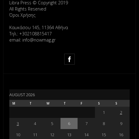
Libra Press © Copyright 2019
All Rights Reserved
Όροι Χρήσης
Καυκάσου 145, 11364 Αθήνα
Τηλ.: +302108815417
email: info@nowmag.gr
AUGUST 2026
M
T
W
T
F
S
S
1
2
3
4
5
6
7
8
9
10
11
12
13
14
15
16