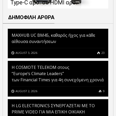
Type-C αρσ. σε HDMI αρσ.
ε
ΔΗΜΟΦΙΛΗ ΑΡΘΡΑ
MAXHUB UC BM45, καθαρός ήχος για κάθε
αίθουσα συναντήσεων
AUGUST 3, 2026
23
Η COSMOTE TELEKOM στους
“Europe’s Climate Leaders”
των Financial Times για 4η συνεχόμενη χρονιά
AUGUST 2, 2026
9
H LG ELECTRONICS ΣΥΝΕΡΓΑΖΕΤΑΙ ΜΕ ΤΟ
PRIME VIDEO ΓΙΑ ΜΙΑ ΕΠΙΚΗ ΟΙΚΙΑΚΗ