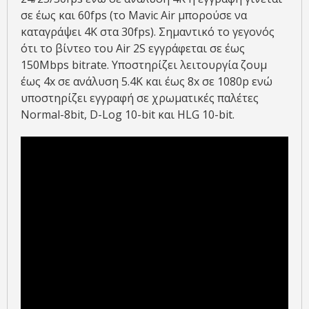
σε έως και 60fps (το Mavic Air μπορούσε να
καταγράψει 4K στα 30fps). Σημαντικό το γεγονός
ότι το βίντεο του Air 2S εγγράφεται σε έως
150Mbps bitrate. Υποστηρίζει λειτουργία ζουμ
έως 4x σε ανάλυση 5.4K και έως 8x σε 1080p ενώ
υποστηρίζει εγγραφή σε χρωματικές παλέτες
Normal-8bit, D-Log 10-bit και HLG 10-bit.