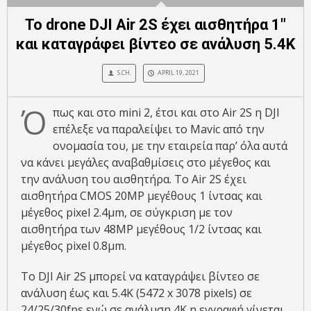
Το drone DJI Air 2S έχει αισθητήρα 1″
και καταγράφει βίντεο σε ανάλυση 5.4K
S.CH.
APRIL 19, 2021
Ό
πως και στο mini 2, έτσι και στο Air 2S η DJI
επέλεξε να παραλείψει το Mavic από την
ονομασία του, με την εταιρεία παρ’ όλα αυτά
να κάνει μεγάλες αναβαθμίσεις στο μέγεθος και
την ανάλυση του αισθητήρα. Το Air 2S έχει
αισθητήρα CMOS 20MP μεγέθους 1 ίντσας και
μέγεθος pixel 2.4μm, σε σύγκριση με τον
αισθητήρα των 48MP μεγέθους 1/2 ίντσας και
μέγεθος pixel 0.8μm.
Το DJI Air 2S μπορεί να καταγράψει βίντεο σε
ανάλυση έως και 5.4K (5472 x 3078 pixels) σε
24/25/30fps ενώ σε ανάλυση 4K η εγγραφή γίνεται