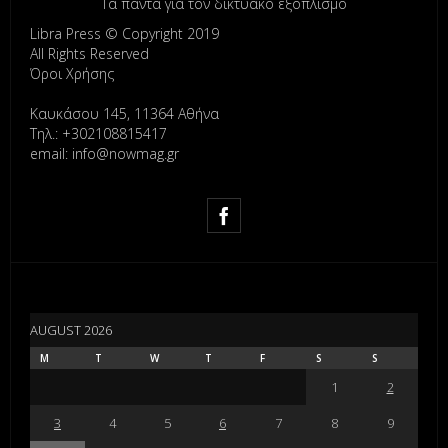
Τα πάντα για τον δικτυακό εξοπλισμό
Libra Press © Copyright 2019
All Rights Reserved
Όροι Χρήσης
Καυκάσου 145, 11364 Αθήνα
Τηλ.: +302108815417
email: info@nowmag.gr
AUGUST 2026
M
T
W
T
F
S
S
1
2
3
4
5
6
7
8
9