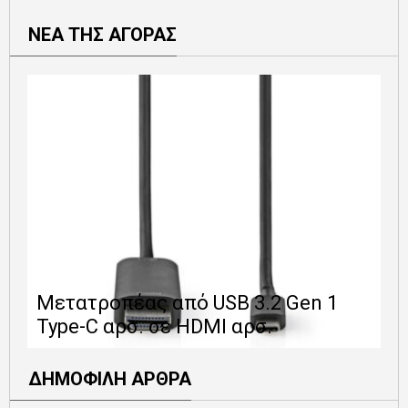
ΝΕΑ ΤΗΣ ΑΓΟΡΑΣ
Ε
Μετατροπέας από USB 3.2 Gen 1
1
Type-C αρσ. σε HDMI αρσ.
ε
ΔΗΜΟΦΙΛΗ ΑΡΘΡΑ