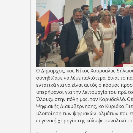
Ο Δήμαρχος, κος Νίκος Χουρσαλάς δήλωσε
συνηθίζαμε να λέμε παλιότερα. Είναι το 
εντατικά για να είναι αυτός ο κόσμος προ
υπερήφανοι για την λειτουργία του πρώτ
Όλους» στην πόλη μας, τον Κορυδαλλό. Θ
Ψηφιακής Διακυβέρνησης, κο Κυριάκο Πιε
υλοποίηση των ψηφιακών αλμάτων που επι
ευγενική χορηγία της κάλυψε συνολικά το