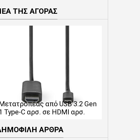
ΝΕΑ ΤΗΣ ΑΓΟΡΑΣ
Επέκταση 
δίνει 12 
Μετατροπέας από USB 3.2 Gen
εγγύησης 
1 Type-C αρσ. σε HDMI αρσ.
προϊόντα
ΔΗΜΟΦΙΛΗ ΑΡΘΡΑ