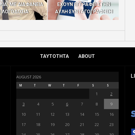
ΙΑ, ΜΕ ΔΙΑΦΑΝΕΙΑ
ΕΧΟΥΝ ΕΓΓΡΑΦΕΙ ΣΤΗΝ
ΤΗΝ
Ι ΛΟΓΟΔΟΣΙΑ
ΑΫΛΗ ΣΥΝΤΑΓΟΓΡΑΦΗΣΗ
ΤΑΥΤΟΤΗΤΑ
ABOUT
L
AUGUST 2026
M
T
W
T
F
S
S
1
2
3
4
5
6
7
8
9
10
11
12
13
14
15
16
17
18
19
20
21
22
23
24
25
26
27
28
29
30