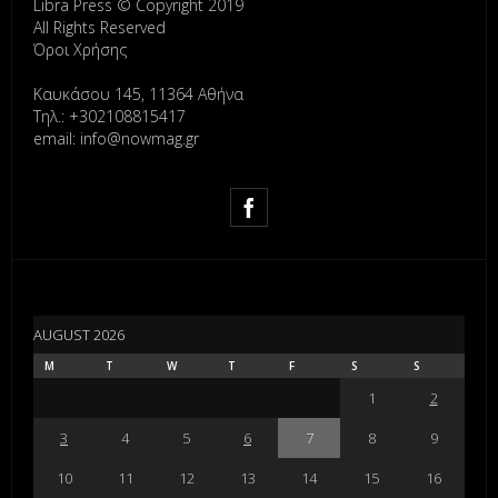
Libra Press © Copyright 2019
All Rights Reserved
Όροι Χρήσης
Καυκάσου 145, 11364 Αθήνα
Τηλ.: +302108815417
email: info@nowmag.gr
AUGUST 2026
M
T
W
T
F
S
S
1
2
3
4
5
6
7
8
9
10
11
12
13
14
15
16