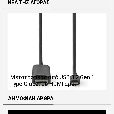
ΝΕΑ ΤΗΣ ΑΓΟΡΑΣ
Ε
Μετατροπέας από USB 3.2 Gen 1
1
Type-C αρσ. σε HDMI αρσ.
ε
ΔΗΜΟΦΙΛΗ ΑΡΘΡΑ