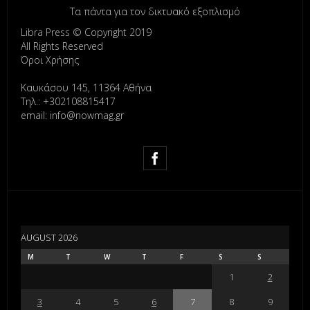
Τα πάντα για τον δικτυακό εξοπλισμό
Libra Press © Copyright 2019
All Rights Reserved
Όροι Χρήσης
Καυκάσου 145, 11364 Αθήνα
Τηλ.: +302108815417
email: info@nowmag.gr
AUGUST 2026
M
T
W
T
F
S
S
1
2
3
4
5
6
7
8
9