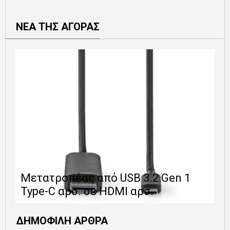
ΝΕΑ ΤΗΣ ΑΓΟΡΑΣ
Ε
Μετατροπέας από USB 3.2 Gen 1
1
Type-C αρσ. σε HDMI αρσ.
ε
ΔΗΜΟΦΙΛΗ ΑΡΘΡΑ