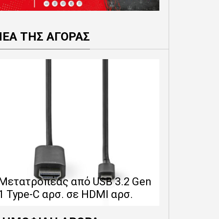
ΝΕΑ ΤΗΣ ΑΓΟΡΑΣ
Επέκταση 
δίνει 12 
Μετατροπέας από USB 3.2 Gen
εγγύησης 
1 Type-C αρσ. σε HDMI αρσ.
προϊόντα