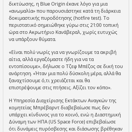
δικτύωσης, η Blue Origin έκανε λόγο για μια
«ανωμαλία» που παρουσιάστηκε κατά τη διάρκεια
δοκιμαστικής πυροδότησης (hotfire test). Το
περιστατικό σημειώθηκε γύρω στις 21:00 τοπική
ώρα στο Ακρωτήριο Κανάβεραλ, χωρίς ευτυχώς
να υπάρξουν θύματα.
«Είναι πολύ νωρίς για να γνωρίζουμε τα ακριβή
αίτια, αλλά εργαζόμαστε ήδη για να τα
εντοπίσουμε», δήλωσε ο Τζεφ Μπέζος σε δική του
ανάρτηση. «Ήταν μια πολύ δύσκολη μέρα, αλλά θα
ξαναχτίσουμε ό,τι χρειάζεται και θα
επιστρέψουμε στις πτήσεις. Αξίζει τον κόπο».
Η Υπηρεσία Διαχείρισης Εκτάκτων Αναγκών της
κομητείας Μπρέβαρντ διαβεβαίωσε πως δεν
υπάρχει κίνδυνος για το κοινό, ενώ η Διαστημική
Δύναμη των ΗΠΑ (US Space Force) επιβεβαίωσε
ότι δυνάμεις πυρόσβεσης και διάσωσης βρέθηκαν