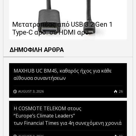
Ε
Μετατροπέας από USB 3.2 Gen 1
1
Type-C αρσ. σε HDMI αρσ.
ε
ΔΗΜΟΦΙΛΗ ΑΡΘΡΑ
MAXHUB UC BM45, καθαρός ήχος για κάθε
αίθουσα συναντήσεων
AUGUST 3, 2026
26
Η COSMOTE TELEKOM στους
“Europe’s Climate Leaders”
των Financial Times για 4η συνεχόμενη χρονιά