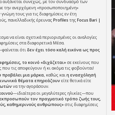
α αυξάνεται συνεχώς, με τον συνδυασμό των
 με την ανερχόμενη «προσωποποιημένη»
γνώμη τους για τις διαφημίσεις εν έτη
ούς, πανελλαδικής έρευνας
Profiles
της
Focus
Bari |
σμα να είναι σχετικά περιορισμένες οι αναλογίες
φημίσεις στα διαφορετικά Μέσα.
—φαίνεται ότι
δεν έχει τόσο καλή εικόνα ως προς
φημίσεις, το κοινό «διχάζεται»
σε εκείνους που
ς που τις αποφεύγουν ή κι ακόμα τις φοβούνται!
ου προβάλει μια μάρκα
, καθώς και
η ενασχόλησή
οινωνικά θέματα
επηρεάζουν
είτε θετικά είτε
λωτών
να την αγοράσουν.
κοινού
—ιδιαίτερα οι μεγαλύτερες ηλικίες—που
ν εκπροσωπούν τον πραγματικό τρόπο ζωής τους
,
ύς, καθημερινούς ανθρώπους»
στις διαφημίσεις