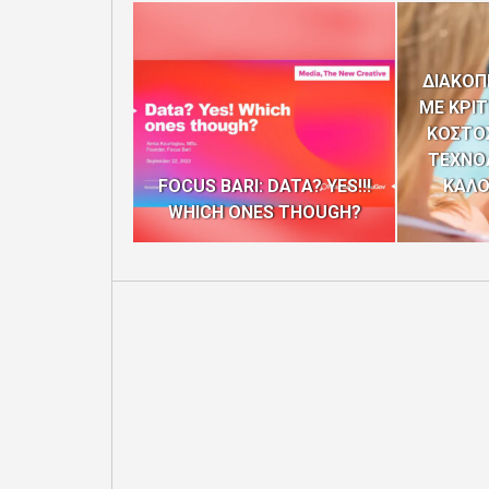
ΔΙΑΚΟΠ
ΜΕ ΚΡΙ
ΚΟΣΤΟΣ
ΤΕΧΝΟ
FOCUS BARI: DATA? YES!!!
ΚΑΛΟ
WHICH ONES THOUGH?