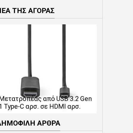
ΝΕΑ ΤΗΣ ΑΓΟΡΑΣ
Επέκταση 
δίνει 12 
Μετατροπέας από USB 3.2 Gen
εγγύησης 
1 Type-C αρσ. σε HDMI αρσ.
προϊόντα
ΔΗΜΟΦΙΛΗ ΑΡΘΡΑ