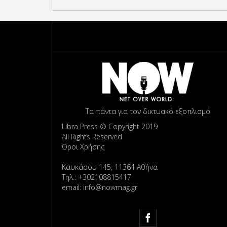
Τα πάντα για τον δικτυακό εξοπλισμό
Libra Press © Copyright 2019
All Rights Reserved
Όροι Χρήσης
Καυκάσου 145, 11364 Αθήνα
Τηλ.: +302108815417
email: info@nowmag.gr