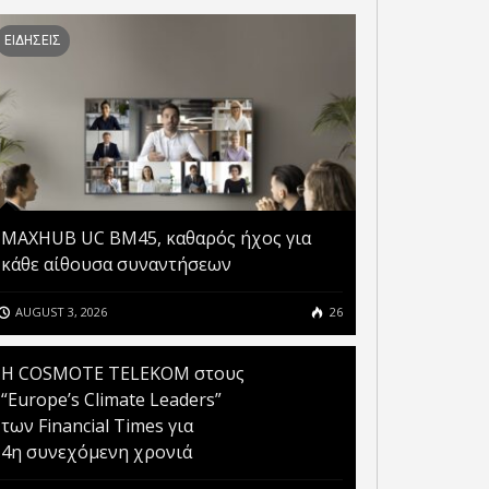
ΕΙΔΗΣΕΙΣ
ΕΥΝΑ EY: ΤΟ 52% ΤΩΝ
ΚΑΤΑΝΑΛΩΤΩΝ
ΓΚΟΣΜΙΩΣ ΕΠΙΘΥΜΟΥΝ
ΑΝΟΔΙΚΑ ΚΙΝΟΥΝΤΑΙ ΟΙ
ΑΓΟΡΑΣΟΥΝ ΗΛΕΚΤΡΙΚΟ
ΔΑΠΑΝΕΣ ΣΤΗΝ ΠΑΓΚΟΣΜΙΑ
ΟΧΗΜΑ
ΑΓΟΡΑ CLOUD
MAXHUB UC BM45, καθαρός ήχος για
κάθε αίθουσα συναντήσεων
AUGUST 3, 2026
26
Η COSMOTE TELEKOM στους
“Europe’s Climate Leaders”
των Financial Times για
4η συνεχόμενη χρονιά