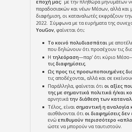
εποχή μας
: με την πληθώρα μηνυμάτων ν
παραδοσιακών και νέων Μέσων, αλλά και
διαφήμιση, οι καταναλωτές εκφράζουν την 
2022. Σύμφωνα με τα ευρήματα της συνεχ
YouGov
, φαίνεται ότι:
Το κοινό πολυδιασπάται
με αποτέλε
που δηλώνουν ότι προσέχουν τις δια
Η
τηλεόραση
—παρ’ ότι κύριο Μέσο
τις διαφημίσεις
.
Ως προς τις προσωποποιημένες δια
τις αποδέχονται, αλλά και σε εκείνου
Παράλληλα, φαίνεται ότι
οι αξίες π
της με σημαντικά πολιτικά ή/και κ
αρνητικά
την διάθεση των κατανα
Τέλος, είναι
σημαντική η αναλογία 
αισθάνονται ότι
οι διαφημίσεις δε
ενώ
επιθυμούν περισσότερο «απλο
ώστε να μπορούν να ταυτιστούν.