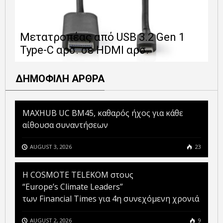
Ε
Μετατροπέας από USB 3.2 Gen 1
1
Type-C αρσ. σε HDMI αρσ.
ε
ΔΗΜΟΦΙΛΗ ΑΡΘΡΑ
MAXHUB UC BM45, καθαρός ήχος για κάθε
αίθουσα συναντήσεων
AUGUST 3, 2026
23
Η COSMOTE TELEKOM στους
“Europe’s Climate Leaders”
των Financial Times για 4η συνεχόμενη χρονιά
AUGUST 2, 2026
9