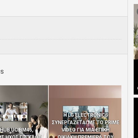
IS
H LG ELECTRONICS
ΣΥΝΕΡΓΑΖΕΤΑΙ ΜΕ ΤΟ PRIME
Η C
HUB UC BM45,
VIDEO ΓΙΑ ΜΙΑ ΕΠΙΚΗ
“EUR
Σ ΗΧΟΣ ΓΙΑ ΚΑΘΕ
ΟΙΚΙΑΚΗ ΠΡΕΜΙΕΡΑ ΤΟΥ
ΤΩΝ