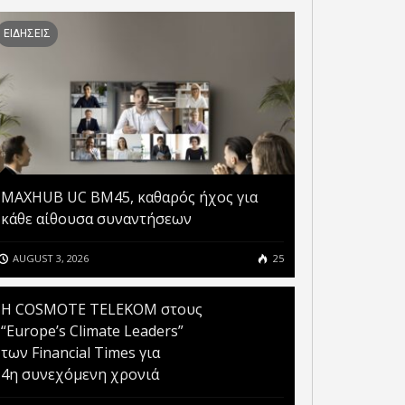
ΕΙΔΗΣΕΙΣ
MAXHUB UC BM45, καθαρός ήχος για
κάθε αίθουσα συναντήσεων
AUGUST 3, 2026
25
ΤΟ GOV.GR ΚΑΙ ΤΟ GOV.GR
Η COSMOTE TELEKOM στους
MESSENGER ΘΕΤΟΥΝ ΣΕ
“Europe’s Climate Leaders”
ΛΕΙΤΟΥΡΓΙΑ ΜΙΑ
των Financial Times για
OSMOTE TELEKOM ΣΤΟΥΣ
ΠΡΟΣΩΠΟΠΟΙΗΜΕΝΗ ΚΑΙ
4η συνεχόμενη χρονιά
OPE’S CLIMATE LEADERS”
ΕΝΙΑΙΑ ΕΜΠΕΙΡΙΑ
 FINANCIAL TIMES ΓΙΑ
ΕΞΥΠΗΡΕΤΗΣΗΣ ΠΟΛΙΤΩΝ