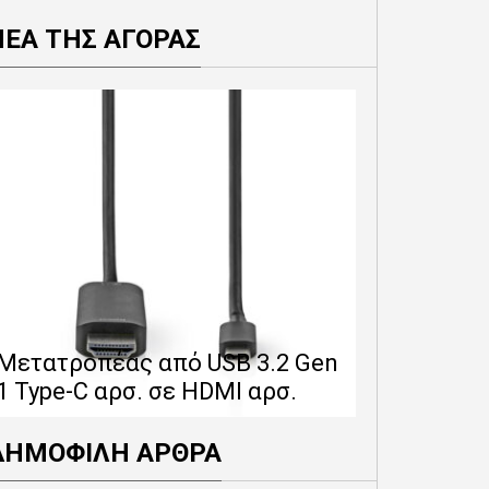
ΝΕΑ ΤΗΣ ΑΓΟΡΑΣ
Επέκταση 
δίνει 12 
Μετατροπέας από USB 3.2 Gen
εγγύησης 
1 Type-C αρσ. σε HDMI αρσ.
προϊόντα
ΔΗΜΟΦΙΛΗ ΑΡΘΡΑ