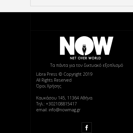
Τα πάντα για τον δικτυακό εξοπλισμό
Libra Press © Copyright 2019
All Rights Reserved
Όροι Χρήσης
Καυκάσου 145, 11364 Αθήνα
Τηλ.: +302108815417
email: info@nowmag.gr