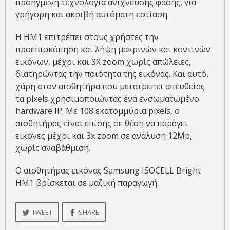
προηγμένη τεχνολογία ανίχνευσης φάσης, για
γρήγορη και ακριβή αυτόματη εστίαση.
Η HM1 επιτρέπει στους χρήστες την
προεπισκόπηση και λήψη μακρινών και κοντινών
εικόνων, μέχρι και 3Χ zoom χωρίς απώλειες,
διατηρώντας την ποιότητα της εικόνας. Και αυτό,
χάρη στον αισθητήρα που μετατρέπει απευθείας
τα pixels χρησιμοποιώντας ένα ενσωματωμένο
hardware IP. Με 108 εκατομμύρια pixels, ο
αισθητήρας είναι επίσης σε θέση να παράγει
εικόνες μέχρι και 3x zoom σε ανάλυση 12Mp,
χωρίς αναβάθμιση.
Ο αισθητήρας εικόνας Samsung ISOCELL Bright
HM1 βρίσκεται σε μαζική παραγωγή.
TWEET
SHARE