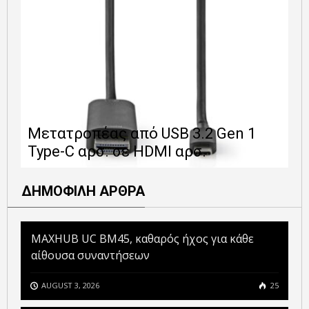
Ε
Μετατροπέας από USB 3.2 Gen 1
1
Type-C αρσ. σε HDMI αρσ.
ε
ΔΗΜΟΦΙΛΗ ΑΡΘΡΑ
MAXHUB UC BM45, καθαρός ήχος για κάθε
αίθουσα συναντήσεων
AUGUST 3, 2026
25