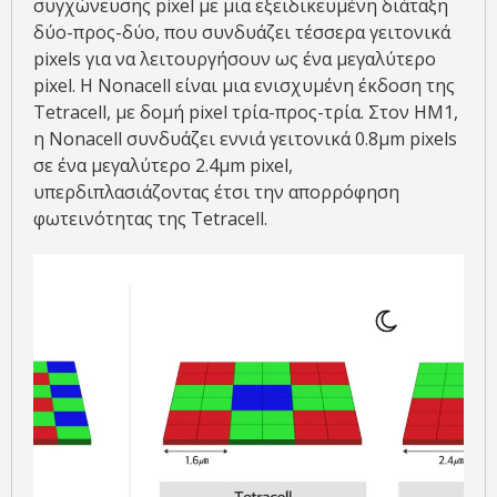
συγχώνευσης pixel με μια εξειδικευμένη διάταξη
δύο-προς-δύο, που συνδυάζει τέσσερα γειτονικά
pixels για να λειτουργήσουν ως ένα μεγαλύτερο
pixel. Η Nonacell είναι μια ενισχυμένη έκδοση της
Tetracell, με δομή pixel τρία-προς-τρία. Στον HM1,
η Nonacell συνδυάζει εννιά γειτονικά 0.8μm pixels
σε ένα μεγαλύτερο 2.4μm pixel,
υπερδιπλασιάζοντας έτσι την απορρόφηση
φωτεινότητας της Tetracell.