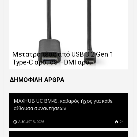
Ε
Μετατροπέας από USB 3.2 Gen 1
1
Type-C αρσ. σε HDMI αρσ.
ε
ΔΗΜΟΦΙΛΗ ΑΡΘΡΑ
MAXHUB UC BM45, καθαρός ήχος για κάθε
αίθουσα συναντήσεων
AUGUST 3, 2026
24