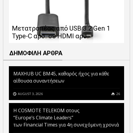
Ε
Μετατροπέας από USB 3.2 Gen 1
1
Type-C αρσ. σε HDMI αρσ.
ε
ΔΗΜΟΦΙΛΗ ΑΡΘΡΑ
MAXHUB UC BM45, καθαρός ήχος για κάθε
αίθουσα συναντήσεων
AUGUST 3, 2026
26
Η COSMOTE TELEKOM στους
“Europe’s Climate Leaders”
των Financial Times για 4η συνεχόμενη χρονιά