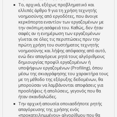
Το, αρχικά, εξόχως προβληματικό και
ελλιπές άρθρο 9 για τη χρήση τεχνητής
νοημοσύνης από εργοδότες, που άνοιγε
κερκόπορτα εναντίον των εργαζομένων με
την σκόπιμη ασάφειά του. Καθώς, δεν ήταν
σαφές αν η ενημέρωση των εργαζομένων
γίνεται σε όλες τις περιπτώσεις πριν την
πρώτη χρήση του συστήματος τεχνητής
νοημοσύνης και λήψης απόφασης από αυτό,
ενώ δεν απαγόρευε ρητά τους αλγόριθμους
δημιουργίας προφίλ εργαζομένων ή
υποψήφιων εργαζομένων (Profiling), όπου
μέσω της σκιαγράφησης του χαρακτήρα τους
με τη μέθοδο της εξόρυξης δεδομένων, θα
μπορούσαν να λαμβάνονται αποφάσεις για
προσλήψεις ή απολύσεις, γεγονός που θα
ήταν σκανδαλώδες.
Την αρχική απουσία οποιασδήποτε ρητής
απαγόρευσης της χρήσης ενός
«προκατειλημμένου» αλγορίθμου που θα