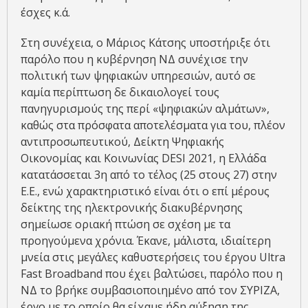
έσχες κ.ά.
Στη συνέχεια, ο Μάριος Κάτσης υποστήριξε ότι
παρόλο που η κυβέρνηση ΝΔ συνέχισε την
πολιτική των ψηφιακών υπηρεσιών, αυτό σε
καμία περίπτωση δε δικαιολογεί τους
πανηγυρισμούς της περί «ψηφιακών αλμάτων»,
καθώς στα πρόσφατα αποτελέσματα για του, πλέον
αντιπροσωπευτικού, Δείκτη Ψηφιακής
Οικονομίας και Κοινωνίας DESI 2021, η Ελλάδα
κατατάσσεται 3η από το τέλος (25 στους 27) στην
Ε.Ε., ενώ χαρακτηριστικό είναι ότι ο επί μέρους
δείκτης της ηλεκτρονικής διακυβέρνησης
σημείωσε οριακή πτώση σε σχέση με τα
προηγούμενα χρόνια. Έκανε, μάλιστα, ιδιαίτερη
μνεία στις μεγάλες καθυστερήσεις του έργου Ultra
Fast Broadband που έχει βαλτώσει, παρόλο που η
ΝΔ το βρήκε συμβασιοποιημένο από τον ΣΥΡΙΖΑ,
έργο με το οποίο θα είχαμε ήδη αύξηση της