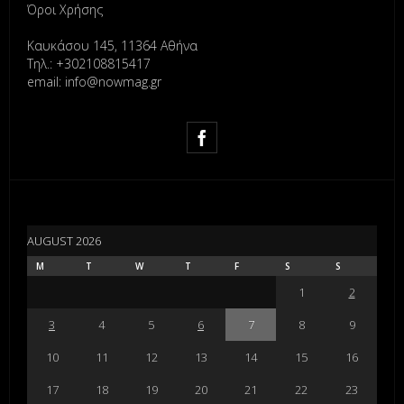
Όροι Χρήσης
Καυκάσου 145, 11364 Αθήνα
Τηλ.: +302108815417
email: info@nowmag.gr
AUGUST 2026
M
T
W
T
F
S
S
1
2
3
4
5
6
7
8
9
10
11
12
13
14
15
16
17
18
19
20
21
22
23