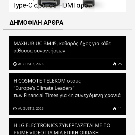
Type-C αρσ. σε HDMI αρσ.
ε
ΔΗΜΟΦΙΛΗ ΑΡΘΡΑ
MAXHUB UC BM45, καθαρός ήχος για κάθε
αίθουσα συναντήσεων
AUGUST 3, 2026
25
Η COSMOTE TELEKOM στους
“Europe’s Climate Leaders”
των Financial Times για 4η συνεχόμενη χρονιά
AUGUST 2, 2026
11
H LG ELECTRONICS ΣΥΝΕΡΓΑΖΕΤΑΙ ΜΕ ΤΟ
PRIME VIDEO ΓΙΑ ΜΙΑ ΕΠΙΚΗ ΟΙΚΙΑΚΗ