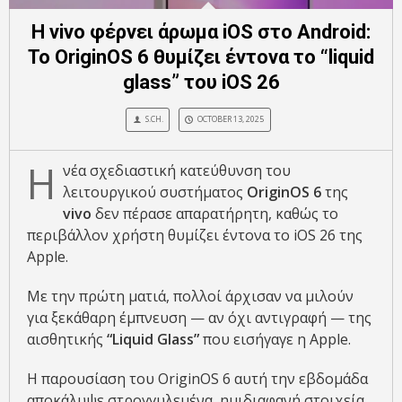
Η vivo φέρνει άρωμα iOS στο Android:
Το OriginOS 6 θυμίζει έντονα το “liquid
glass” του iOS 26
S.CH.
OCTOBER 13, 2025
Η
νέα σχεδιαστική κατεύθυνση του
λειτουργικού συστήματος
OriginOS 6
της
vivo
δεν πέρασε απαρατήρητη, καθώς το
περιβάλλον χρήστη θυμίζει έντονα το iOS 26 της
Apple.
Με την πρώτη ματιά, πολλοί άρχισαν να μιλούν
για ξεκάθαρη έμπνευση — αν όχι αντιγραφή — της
αισθητικής
“Liquid Glass”
που εισήγαγε η Apple.
Η παρουσίαση του OriginOS 6 αυτή την εβδομάδα
αποκάλυψε στρογγυλεμένα, ημιδιαφανή στοιχεία,