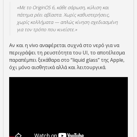
«Με το OriginOS 6, κάθε σάρωση, κύλιση και
πάτημα ρέει αβίαστα. Χωρίς καθυστερήσεις,
χωρίς κολλήματα — απλώς κίνηση σχεδιασμένη
για τον τρόπο που κινείστε.»
Αν και η vivo αναφέρεται συχνά στο νερό για να
περιγράψει τη ρευστότητα του UI, το αποτέλεσμα
παραπέμπει ξεκάθαρα στο “liquid glass” της Apple,
όχι μόνο αισθητικά αλλά και λειτουργικά.