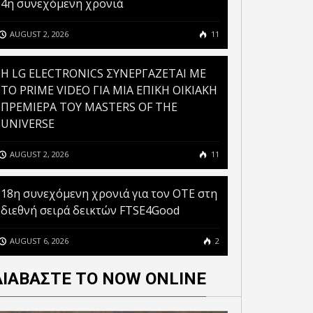
4η συνεχόμενη χρονιά
AUGUST 2, 2026
11
H LG ELECTRONICS ΣΥΝΕΡΓΑΖΕΤΑΙ ΜΕ
ΤΟ PRIME VIDEO ΓΙΑ ΜΙΑ ΕΠΙΚΗ ΟΙΚΙΑΚΗ
ΠΡΕΜΙΕΡΑ ΤΟΥ MASTERS OF THE
UNIVERSE
AUGUST 2, 2026
11
18η συνεχόμενη χρονιά για τον ΟΤΕ στη
διεθνή σειρά δεικτών FTSE4Good
AUGUST 6, 2026
2
ΘΕΣΗ EY: Η ΗΛΕΚΤΡΙΚΗ
ΤΙΚΟΤΗΤΑ ΑΠΑΙΤΕΙ ΕΝΑ
ΔΙΑΒΑΣΤΕ ΤΟ NOW ONLINE
ΑΠΟΔΟΤΙΚΟ ΔΙΚΤΥΟ
ΞΕΚΙΝΗΣΕ Η ΥΠΟΒΟΛΗ
ΦΟΡΤΙΣΗΣ,
ΑΙΤΗΣΕΩΝ ΓΙΑ ΤΟΝ 4Ο