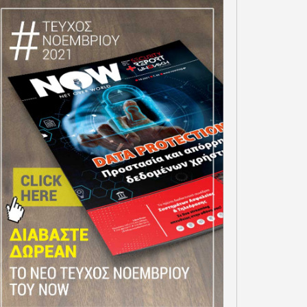
ΟΣΤΗΡΙΖΟΜΕΝΟ ΑΠΟ
ΚΥΚΛΟ ΤΟΥ VISA
ΨΗΦΙΑΚΕΣ ΛΥΣΕΙΣ
INNOVATION PROGRAM