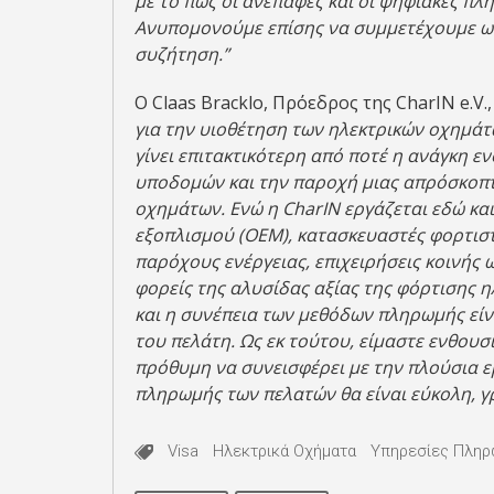
με το πώς οι ανέπαφες και οι ψηφιακές π
Ανυπομονούμε επίσης να συμμετέχουμε ως
συζήτηση.”
Ο Claas Bracklo, Πρόεδρος της CharIN e.V.
για την υιοθέτηση των ηλεκτρικών οχημάτω
γίνει επιτακτικότερη από ποτέ η ανάγκη 
υποδομών και την παροχή μιας απρόσκοπτ
οχημάτων. Ενώ η CharIN εργάζεται εδώ κα
εξοπλισμού (ΟΕΜ), κατασκευαστές φορτισ
παρόχους ενέργειας, επιχειρήσεις κοινής
φορείς της αλυσίδας αξίας της φόρτισης 
και η συνέπεια των μεθόδων πληρωμής είνα
του πελάτη. Ως εκ τούτου, είμαστε ενθουσ
πρόθυμη να συνεισφέρει με την πλούσια εμ
πληρωμής των πελατών θα είναι εύκολη, γ
Visa
Ηλεκτρικά Οχήματα
Υπηρεσίες Πλη