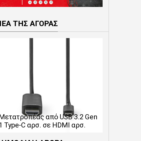
ΝΕΑ ΤΗΣ ΑΓΟΡΑΣ
Επέκταση 
δίνει 12 
Μετατροπέας από USB 3.2 Gen
εγγύησης 
1 Type-C αρσ. σε HDMI αρσ.
προϊόντα