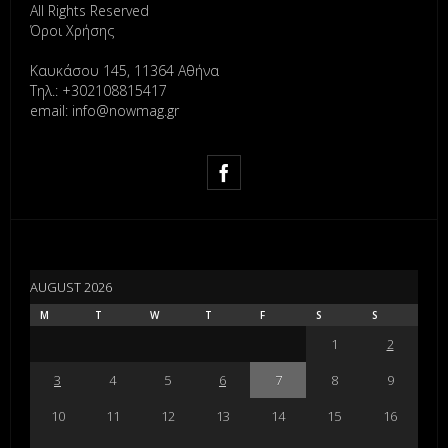
All Rights Reserved
Όροι Χρήσης
Καυκάσου 145, 11364 Αθήνα
Τηλ.: +302108815417
email: info@nowmag.gr
AUGUST 2026
M
T
W
T
F
S
S
1
2
3
4
5
6
7
8
9
10
11
12
13
14
15
16