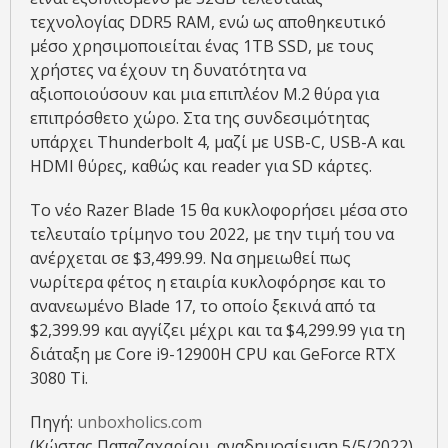
τεχνολογίας DDR5 RAM, ενώ ως αποθηκευτικό
μέσο χρησιμοποιείται ένας 1TB SSD, με τους
χρήστες να έχουν τη δυνατότητα να
αξιοποιούσουν και μια επιπλέον M.2 θύρα για
επιπρόσθετο χώρο. Στα της συνδεσιμότητας
υπάρχει Thunderbolt 4, μαζί με USB-C, USB-A και
HDMI θύρες, καθώς και reader για SD κάρτες.
Το νέο Razer Blade 15 θα κυκλοφορήσει μέσα στο
τελευταίο τρίμηνο του 2022, με την τιμή του να
ανέρχεται σε $3,499.99. Να σημειωθεί πως
νωρίτερα φέτος η εταιρία κυκλοφόρησε και το
ανανεωμένο Blade 17, το οποίο ξεκινά από τα
$2,399.99 και αγγίζει μέχρι και τα $4,299.99 για τη
διάταξη με Core i9-12900H CPU και GeForce RTX
3080 Ti.
Πηγή:
unboxholics.com
(Κώστας Παπαζαχαρίου, αναδημοσίευση 5/5/2022)