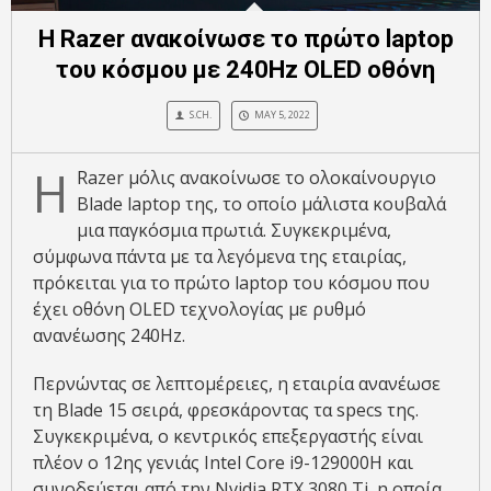
Η Razer ανακοίνωσε το πρώτο laptop
του κόσμου με 240Hz OLED οθόνη
S.CH.
MAY 5, 2022
Η
Razer μόλις ανακοίνωσε το ολοκαίνουργιο
Blade laptop της, το οποίο μάλιστα κουβαλά
μια παγκόσμια πρωτιά. Συγκεκριμένα,
σύμφωνα πάντα με τα λεγόμενα της εταιρίας,
πρόκειται για το πρώτο laptop του κόσμου που
έχει οθόνη OLED τεχνολογίας με ρυθμό
ανανέωσης 240Hz.
Περνώντας σε λεπτομέρειες, η εταιρία ανανέωσε
τη Blade 15 σειρά, φρεσκάροντας τα specs της.
Συγκεκριμένα, ο κεντρικός επεξεργαστής είναι
πλέον ο 12ης γενιάς Intel Core i9-129000H και
συνοδεύεται από την Nvidia RTX 3080 Ti, η οποία