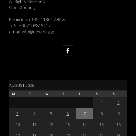
All Rights Reserved
Όροι Χρήσης
Καυκάσου 145, 11364 Αθήνα
Τηλ.: +302108815417
email: info@nowmag.gr
AUGUST 2026
M
T
W
T
F
S
S
1
2
3
4
5
6
7
8
9
10
11
12
13
14
15
16
17
18
19
20
21
22
23