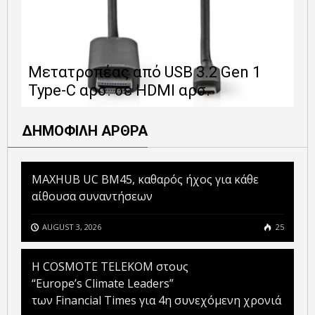
Ε
Μετατροπέας από USB 3.2 Gen 1
1
Type-C αρσ. σε HDMI αρσ.
ε
ΔΗΜΟΦΙΛΗ ΑΡΘΡΑ
MAXHUB UC BM45, καθαρός ήχος για κάθε
αίθουσα συναντήσεων
AUGUST 3, 2026
25
Η COSMOTE TELEKOM στους
“Europe’s Climate Leaders”
των Financial Times για 4η συνεχόμενη χρονιά