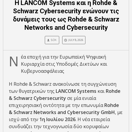
Η LANCOM Systems και η Rohde &
Schwarz Cybersecurity ενώνουν τις
δυνάμεις τους ως Rohde & Schwarz
Networks and Cybersecurity
S.CH.
JULY 8, 2026
Ν
έα εποχή για την Ευρωπαϊκή Ψηφιακή
Κυριαρχία στις Υποδομές Δικτύων και
Κυβερνοασφάλειας
Η Rohde & Schwarz ανακοίνωσε τη συγχώνευση
των θυγατρικών της
LANCOM Systems
και
Rohde
& Schwarz Cybersecurity
σε μία ενιαία
επιχειρησιακή οντότητα με την επωνυμία
Rohde
& Schwarz Networks and Cybersecurity GmbH
, με
ισχύ από την
1η Ιουλίου 2026
. Η νέα εταιρεία
συνδυάζει την τεχνογνωσία δύο κορυφαίων