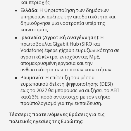
και περιοχής.
Ελλάδα
: Η ψηφιοποίηση των δημόσιων
υπηρεσιών αύξησε την αποδοτικότητα και
δημιούργησε μια νοοτροπία υπέρ της
καινοτομίας .
Ιρλανδία (Αγροτική Αναγέννηση)
: Η
πρωτοβουλία Gigabit Hub (SIRO και
Vodafone) έφερε gigabit ευρυζωνικότητα σε
αγροτικά κέντρα, ενισχύοντας ΜμΕ,
απομακρυσμένη εργασία και την
ανθεκτικότητα των τοπικών κοινοτήτων.
Ρουμανία
: Η επίτευξη του μέσου
ευρωπαϊκού δείκτη ψηφιοποίησης (DESI)
έως το 2027 θα μπορούσε να αυξήσει το ΑΕΠ
κατά 3%, ποσό αντίστοιχο με τον ετήσιο
προϋπολογισμό για την εκπαίδευση.
Τέσσερις προτεινόμενες δράσεις για τις
πολιτικές ηγεσίες της Ευρώπης: