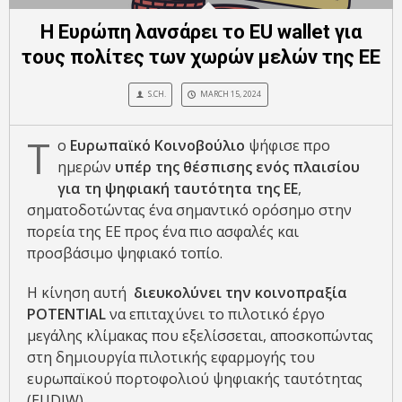
Η Ευρώπη λανσάρει το EU wallet για
τους πολίτες των χωρών μελών της ΕΕ
S.CH.
MARCH 15, 2024
Τ
ο
Ευρωπαϊκό Κοινοβούλιο
ψήφισε προ
ημερών
υπέρ της θέσπισης ενός πλαισίου
για τη ψηφιακή ταυτότητα της ΕΕ
,
σηματοδοτώντας ένα σημαντικό ορόσημο στην
πορεία της ΕΕ προς ένα πιο ασφαλές και
προσβάσιμο ψηφιακό τοπίο.
Η κίνηση αυτή
διευκολύνει την κοινοπραξία
POTENTIAL
να επιταχύνει το πιλοτικό έργο
μεγάλης κλίμακας που εξελίσσεται, αποσκοπώντας
στη δημιουργία πιλοτικής εφαρμογής του
ευρωπαϊκού πορτοφολιού ψηφιακής ταυτότητας
(EUDIW).