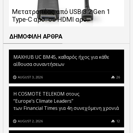
Ε
Μετατροπέας από USB 3.2 Gen 1
1
Type-C αρσ. σε HDMI αρσ.
ε
ΔΗΜΟΦΙΛΗ ΑΡΘΡΑ
MAXHUB UC BM45, καθαρός ήχος για κάθε
αίθουσα συναντήσεων
AUGUST 3, 2026
26
Η COSMOTE TELEKOM στους
“Europe’s Climate Leaders”
των Financial Times για 4η συνεχόμενη χρονιά
AUGUST 2, 2026
12