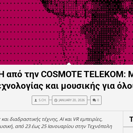
H από την COSMOTE TELEKOM: Μι
εχνολογίας και μουσικής για όλο
S.CH.
JANUARY 20, 2026
0
και διαδραστικής τέχνης, AI και
VR
εμπειρίες,
υσική, από 23
έως 25 Ιανουαρίου στην Τεχνόπολη