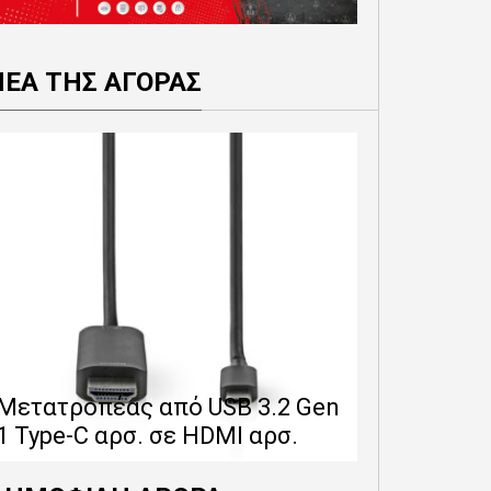
ΝΕΑ ΤΗΣ ΑΓΟΡΑΣ
Επέκταση 
δίνει 12 
Μετατροπέας από USB 3.2 Gen
εγγύησης 
1 Type-C αρσ. σε HDMI αρσ.
προϊόντα