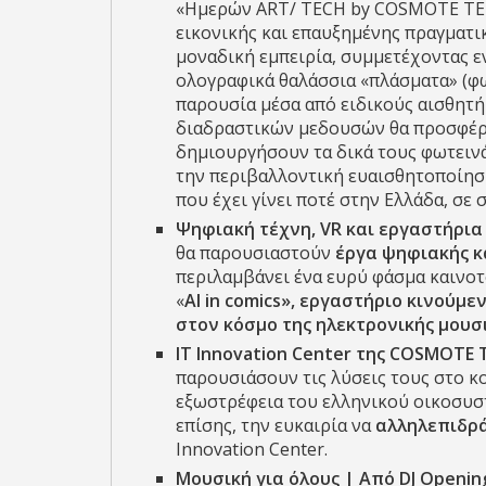
«Ημερών ART/ TECH by COSMOTE TEL
εικονικής και επαυξημένης πραγματικ
μοναδική εμπειρία, συμμετέχοντας ε
ολογραφικά θαλάσσια «πλάσματα» (φ
παρουσία μέσα από ειδικούς αισθητή
διαδραστικών μεδουσών θα προσφέρο
δημιουργήσουν τα δικά τους φωτειν
την περιβαλλοντική ευαισθητοποίηση. 
που έχει γίνει ποτέ στην Ελλάδα, σε σ
Ψηφιακή τέχνη, VR και εργαστήρια
θα παρουσιαστούν
έργα ψηφιακής κ
περιλαμβάνει ένα ευρύ φάσμα καιν
«
AI
in
comics
», εργαστήριο κινούμεν
στον κόσμο της ηλεκτρονικής μουσ
IT
Innovation
Center
της COSMOTE
παρουσιάσουν τις λύσεις τους στο κ
εξωστρέφεια του ελληνικού οικοσυστ
επίσης, την ευκαιρία να
αλληλεπιδρ
Innovation Center.
Μουσική για όλους | Από
DJ
Openin