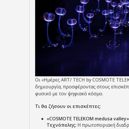
Οι «Ημέρες ART/ TECH by COSMOTE TELEK
δημιουργία, προσφέροντας στους επισκέπ
φυσικό με τον ψηφιακό κόσμο.
Τι θα ζήσουν οι επισκέπτες:
«
COSMOTE
TELEKOM
m
edusa
v
alley
Τεχνόπολης:
Η πρωτοποριακή διαδρα