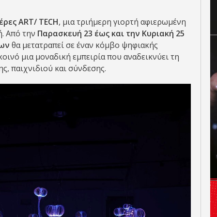
έρες
ART
/
TECH
, μια τριήμερη γιορτή αφιερωμένη
ή. Από την
Παρασκευή 23 έως και την Κυριακή 25
ίων
θα μετατραπεί σε έναν κόμβο ψηφιακής
κοινό μια μοναδική εμπειρία που αναδεικνύει τη
ς, παιχνιδιού και σύνδεσης.