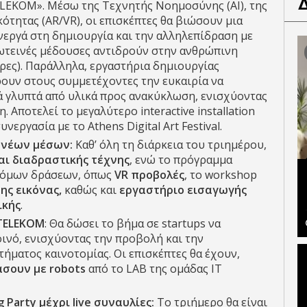
EKOM». Μέσω της Τεχνητής Νοημοσύνης (ΑΙ), της
ότητας (AR/VR), οι επισκέπτες θα βιώσουν μια
νεργά στη δημιουργία και την αλληλεπίδραση με
ωτεινές μέδουσες αντιδρούν στην ανθρώπινη
ρες). Παράλληλα, εργαστήρια δημιουργίας
υν στους συμμετέχοντες την ευκαιρία να
ά γλυπτά από υλικά προς ανακύκλωση, ενισχύοντας
Αποτελεί το μεγαλύτερο interactive installation
υνεργασία με το Athens Digital Art Festival.
 νέων μέσων:
Καθ’ όλη τη διάρκεια του τριημέρου,
αι διαδραστικής τέχνης
, ενώ το πρόγραμμα
οτόμων δράσεων, όπως
VR προβολές
, το workshop
ης εικόνας,
καθώς και
εργαστήριο εισαγωγής
ικής
.
TELEKOM
: Θα δώσει το βήμα σε startups να
οινό, ενισχύοντας την προβολή και την
ήματος καινοτομίας. Οι επισκέπτες θα έχουν,
άσουν με
robots
από το LAB της ομάδας IT
g
Party
μέχρι
live
συναυλίες:
Το τριήμερο θα είναι