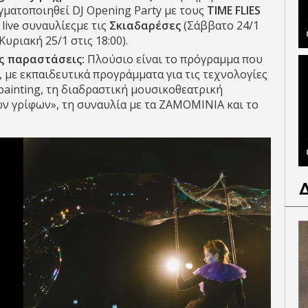
γματοποιηθεί DJ Opening Party με τους
TIME FLIES
 live συναυλίεςμε τις
Σκιαδαρέσες
(Σάββατο 24/1
(Κυριακή 25/1 στις 18:00).
ές παραστάσεις:
Πλούσιο είναι το πρόγραμμα που
, με εκπαιδευτικά προγράμματα για τις τεχνολογίες
painting, τη διαδραστική μουσικοθεατρική
ν γρίφων», τη συναυλία με τα ΖΑΜΟΜΙΝΙΑ και το