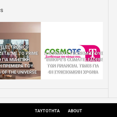
IS
ΤΟ 
ME
 ELECTRONICS
ΕΤΑΙ ΜΕ ΤΟ PRIME
Η COSMOTE TELEKOM ΣΤΟΥΣ
ΠΡ
 ΓΙΑ ΜΙΑ ΕΠΙΚΗ
“EUROPE’S CLIMATE LEADERS”
Η ΠΡΕΜΙΕΡΑ ΤΟΥ
ΤΩΝ FINANCIAL TIMES ΓΙΑ
ΕΞ
 OF THE UNIVERSE
4Η ΣΥΝΕΧΟΜΕΝΗ ΧΡΟΝΙΑ
ΤΑΥΤΟΤΗΤΑ
ABOUT