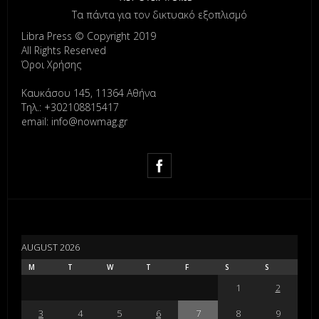
Τα πάντα για τον δικτυακό εξοπλισμό
Libra Press © Copyright 2019
All Rights Reserved
Όροι Χρήσης
Καυκάσου 145, 11364 Αθήνα
Τηλ.: +302108815417
email: info@nowmag.gr
AUGUST 2026
M
T
W
T
F
S
S
1
2
3
4
5
6
7
8
9