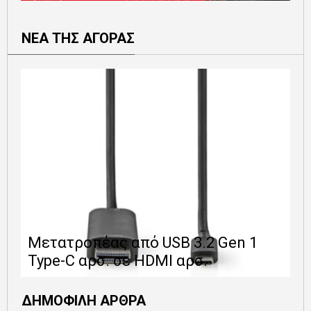
ΝΕΑ ΤΗΣ ΑΓΟΡΑΣ
Ε
Μετατροπέας από USB 3.2 Gen 1
1
Type-C αρσ. σε HDMI αρσ.
ε
ΔΗΜΟΦΙΛΗ ΑΡΘΡΑ