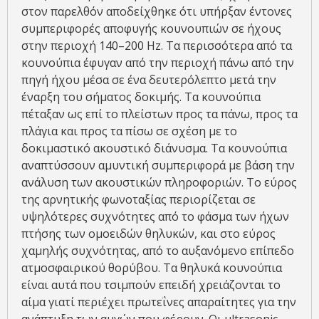
στον παρελθόν αποδείχθηκε ότι υπήρξαν έντονες
συμπεριφορές αποφυγής κουνουπιών σε ήχους
στην περιοχή 140–200 Hz. Τα περισσότερα από τα
κουνούπια έφυγαν από την περιοχή πάνω από την
πηγή ήχου μέσα σε ένα δευτερόλεπτο μετά την
έναρξη του σήματος δοκιμής. Τα κουνούπια
πέταξαν ως επί το πλείστων προς τα πάνω, προς τα
πλάγια και προς τα πίσω σε σχέση με το
δοκιμαστικό ακουστικό διάνυσμα. Τα κουνούπια
αναπτύσσουν αμυντική συμπεριφορά με βάση την
ανάλυση των ακουστικών πληροφοριών. Το εύρος
της αρνητικής φωνοταξίας περιορίζεται σε
υψηλότερες συχνότητες από το φάσμα των ήχων
πτήσης των ομοειδών θηλυκών, και στο εύρος
χαμηλής συχνότητας, από το αυξανόμενο επίπεδο
ατμοσφαιρικού θορύβου. Τα θηλυκά κουνούπια
είναι αυτά που τσιμπούν επειδή χρειάζονται το
αίμα γιατί περιέχει πρωτεΐνες απαραίτητες για την