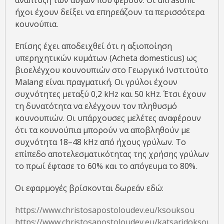
ανάπτυξη των αυγών που φέρουν. Οι ultrasonic
ήχοι έχουν δείξει να επηρεάζουν τα περισσότερα
κουνούπια.
Επίσης έχει αποδειχθεί ότι η αξιοποίηση
υπερηχητικών κυμάτων (Acheta domesticus) ως
βιοελέγχου κουνουπιών στο Γεωργικό Ινστιτούτο
Malang είναι πραγματική. Οι γρύλοι έχουν
συχνότητες μεταξύ 0,2 kHz και 50 kHz. Έτσι έχουν
τη δυνατότητα να ελέγχουν τον πληθυσμό
κουνουπιών. Οι υπάρχουσες μελέτες αναφέρουν
ότι τα κουνούπια μπορούν να αποβληθούν με
συχνότητα 18–48 kHz από ήχους γρύλων. Το
επίπεδο αποτελεσματικότητας της χρήσης γρύλων
το πρωί έφτασε το 60% και το απόγευμα το 80%.
Οι εφαρμογές βρίσκονται δωρεάν εδώ:
https://www.christosapostoloudev.eu/ksouksou
https://www.christosapostoloudev.eu/katsaridoksouks