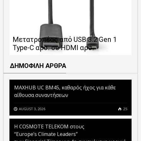
Ε
Μετατροπέας από USB 3.2 Gen 1
1
Type-C αρσ. σε HDMI αρσ.
ε
ΔΗΜΟΦΙΛΗ ΑΡΘΡΑ
MAXHUB UC BM45, καθαρός ήχος για κάθε
αίθουσα συναντήσεων
AUGUST 3, 2026
25
Η COSMOTE TELEKOM στους
“Europe’s Climate Leaders”