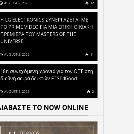
OPE’S CLIMATE LEADERS”
ΕΝΙΑΙΑ ΕΜΠΕΙΡΙΑ
AUGUST 2, 2026
12
 FINANCIAL TIMES ΓΙΑ
ΕΞΥΠΗΡΕΤΗΣΗΣ ΠΟΛΙΤΩΝ
 ΣΥΝΕΧΟΜΕΝΗ ΧΡΟΝΙΑ
ΚΑΙ ΕΠΙΧΕΙΡΗΣΕΩΝ
H LG ELECTRONICS ΣΥΝΕΡΓΑΖΕΤΑΙ ΜΕ
ΤΟ PRIME VIDEO ΓΙΑ ΜΙΑ ΕΠΙΚΗ ΟΙΚΙΑΚΗ
ΠΡΕΜΙΕΡΑ ΤΟΥ MASTERS OF THE
UNIVERSE
AUGUST 2, 2026
11
18η συνεχόμενη χρονιά για τον ΟΤΕ στη
διεθνή σειρά δεικτών FTSE4Good
AUGUST 6, 2026
2
ΔΙΑΒΑΣΤΕ ΤΟ NOW ONLINE