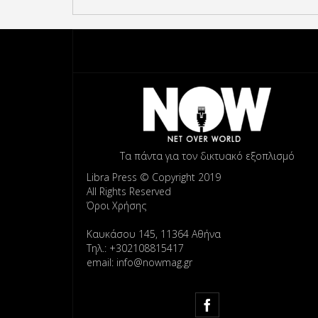
Τα πάντα για τον δικτυακό εξοπλισμό
Libra Press © Copyright 2019
All Rights Reserved
Όροι Χρήσης
Καυκάσου 145, 11364 Αθήνα
Τηλ.: +302108815417
email: info@nowmag.gr