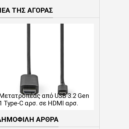
ΝΕΑ ΤΗΣ ΑΓΟΡΑΣ
Επέκταση 
δίνει 12 
Μετατροπέας από USB 3.2 Gen
εγγύησης 
1 Type-C αρσ. σε HDMI αρσ.
προϊόντα
ΔΗΜΟΦΙΛΗ ΑΡΘΡΑ