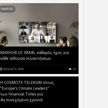
ΕΙΔΗΣΕΙΣ
MAXHUB UC BM45, καθαρός ήχος για
κάθε αίθουσα συναντήσεων
AUGUST 3, 2026
25
Η COSMOTE TELEKOM στους
ΤΟ GOV.GR ΚΑΙ ΤΟ GOV.GR
“Europe’s Climate Leaders”
MESSENGER ΘΕΤΟΥΝ ΣΕ
των Financial Times για
ΛΕΙΤΟΥΡΓΙΑ ΜΙΑ
4η συνεχόμενη χρονιά
OSMOTE TELEKOM ΣΤΟΥΣ
ΠΡΟΣΩΠΟΠΟΙΗΜΕΝΗ ΚΑΙ