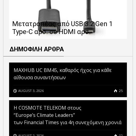
Ε
Μετατροπέας από USB 3.2 Gen 1
1
Type-C αρσ. σε HDMI αρσ.
ε
ΔΗΜΟΦΙΛΗ ΑΡΘΡΑ
MAXHUB UC BM45, καθαρός ήχος για κάθε
αίθουσα συναντήσεων
AUGUST 3, 2026
25
Η COSMOTE TELEKOM στους
“Europe’s Climate Leaders”
των Financial Times για 4η συνεχόμενη χρονιά
AUGUST 2, 2026
12