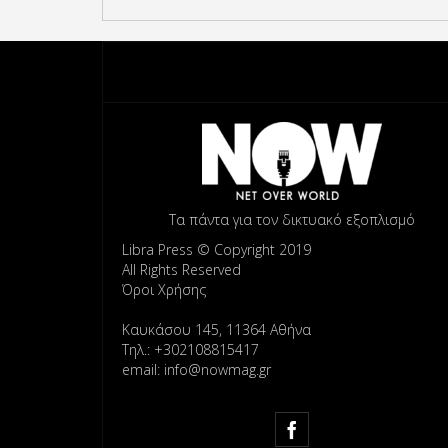
Τα πάντα για τον δικτυακό εξοπλισμό
Libra Press © Copyright 2019
All Rights Reserved
Όροι Χρήσης
Καυκάσου 145, 11364 Αθήνα
Τηλ.: +302108815417
email: info@nowmag.gr