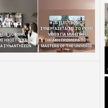
H LG ELECTRONICS
ΣΥΝΕΡΓΑΖΕΤΑΙ ΜΕ ΤΟ PRIME
Η C
HUB UC BM45,
VIDEO ΓΙΑ ΜΙΑ ΕΠΙΚΗ
“EUR
Σ ΗΧΟΣ ΓΙΑ ΚΑΘΕ
ΟΙΚΙΑΚΗ ΠΡΕΜΙΕΡΑ ΤΟΥ
ΤΩΝ
ΣΑ ΣΥΝΑΝΤΗΣΕΩΝ
MASTERS OF THE UNIVERSE
4Η