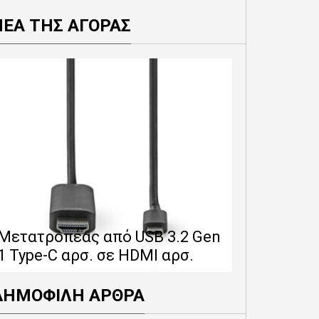
ΝΕΑ ΤΗΣ ΑΓΟΡΑΣ
Επέκταση 
δίνει 12 
Μετατροπέας από USB 3.2 Gen
εγγύησης 
1 Type-C αρσ. σε HDMI αρσ.
προϊόντα
ΔΗΜΟΦΙΛΗ ΑΡΘΡΑ