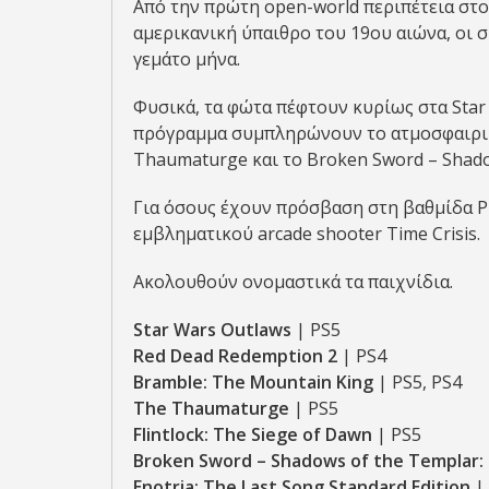
Από την πρώτη open-world περιπέτεια στο
αμερικανική ύπαιθρο του 19ου αιώνα, οι 
γεμάτο μήνα.
Φυσικά, τα φώτα πέφτουν κυρίως στα Star
πρόγραμμα συμπληρώνουν το ατμοσφαιρικό
Thaumaturge και το Broken Sword – Shado
Για όσους έχουν πρόσβαση στη βαθμίδα P
εμβληματικού arcade shooter Time Crisis.
Ακολουθούν ονομαστικά τα παιχνίδια.
Star Wars Outlaws
| PS5
Red Dead Redemption 2
| PS4
Bramble: The Mountain King
| PS5, PS4
The Thaumaturge
| PS5
Flintlock: The Siege of Dawn
| PS5
Broken Sword – Shadows of the Templar:
Enotria: The Last Song Standard Edition
|