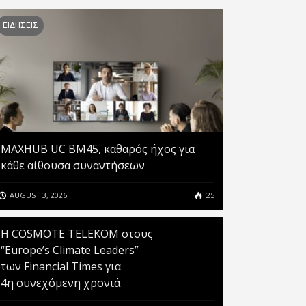
ΕΙΔΗΣΕΙΣ
ΤΟ GOV.GR ΚΑΙ ΤΟ GOV.GR
MESSENGER ΘΕΤΟΥΝ ΣΕ
ΛΕΙΤΟΥΡΓΙΑ ΜΙΑ
OSMOTE TELEKOM ΣΤΟΥΣ
ΠΡΟΣΩΠΟΠΟΙΗΜΕΝΗ ΚΑΙ
OPE’S CLIMATE LEADERS”
ΕΝΙΑΙΑ ΕΜΠΕΙΡΙΑ
 FINANCIAL TIMES ΓΙΑ
ΕΞΥΠΗΡΕΤΗΣΗΣ ΠΟΛΙΤΩΝ
 ΣΥΝΕΧΟΜΕΝΗ ΧΡΟΝΙΑ
ΚΑΙ ΕΠΙΧΕΙΡΗΣΕΩΝ
MAXHUB UC BM45, καθαρός ήχος για
κάθε αίθουσα συναντήσεων
AUGUST 3, 2026
25
Η COSMOTE TELEKOM στους
“Europe’s Climate Leaders”
των Financial Times για
4η συνεχόμενη χρονιά