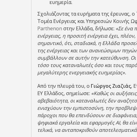
ευημερία.
Σχολιάζοντας τα ευρήματα της έρευνας, ο
Τομέα Ενέργειας και Υπηρεσιών Κοινής Ωφ
Parthenon
στην Ελλάδα, δήλωσε:
«Σε ένα 
ενέργειας, η προσιτή ενέργεια έχει, πλέον,
σημαντικό, ότι, σταδιακά, η Ελλάδα προσε
της ενέργειας και των ανανεώσιμων πηγών,
συμβάλλουν σε αυτήν την κατεύθυνση. Οι 
τόσο τους καταναλωτές όσο και τους παρ
μεγαλύτερης ενεργειακής ευημερίας».
Από την πλευρά του, ο
Γιώργος Ζιαζιάς
, 
EY Ελλάδος, σημείωσε:
«Καθώς οι αυξήσεις
αβεβαιότητα, οι καταναλωτές δεν αναζητ
ενισχύουν την εμπιστοσύνη, την προβλεψι
πάροχοι που θα επενδύσουν σε διαφάνεια
ψηφιακά εργαλεία και εφαρμογές AI, θα εί
τελικά, να ανταποκριθούν αποτελεσματικά