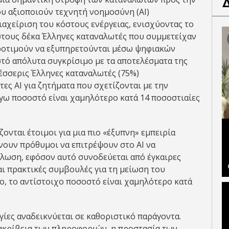
υ αξιοποιούν τεχνητή νοημοσύνη (AI)
ιαχείριση του κόστους ενέργειας, ενισχύοντας το
στους δέκα Έλληνες καταναλωτές που συμμετείχαν
προτιμούν να εξυπηρετούνται μέσω ψηφιακών
στό απόλυτα συγκρίσιμο με τα αποτελέσματα της
τέσσερις Έλληνες καταναλωτές (75%)
ες AI για ζητήματα που σχετίζονται με την
λόγω ποσοστό είναι χαμηλότερο κατά 14 ποσοστιαίες
ζονται έτοιμοι για μια πιο «έξυπνη» εμπειρία
νουν πρόθυμοι να επιτρέψουν στο AI να
άλωση, εφόσον αυτό συνοδεύεται από έγκαιρες
ι πρακτικές συμβουλές για τη μείωση του
δο, το αντίστοιχο ποσοστό είναι χαμηλότερο κατά
γίες αναδεικνύεται σε καθοριστικό παράγοντα.
 ακρίβεια των πληροφοριών, η προστασία των