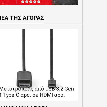
ΝΕΑ ΤΗΣ ΑΓΟΡΑΣ
Επέκταση 
δίνει 12 
Μετατροπέας από USB 3.2 Gen
εγγύησης 
1 Type-C αρσ. σε HDMI αρσ.
προϊόντα