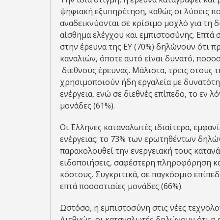
ψηφιακή εξυπηρέτηση, καθώς οι λύσεις πο
αναδεικνύονται σε κρίσιμο μοχλό για τη δ
αίσθημα ελέγχου και εμπιστοσύνης. Επτά 
στην έρευνα της EY (70%) δηλώνουν ότι 
καναλιών, όποτε αυτό είναι δυνατό, ποσο
διεθνούς έρευνας. Μάλιστα, τρεις στους 
χρησιμοποιούν ήδη εργαλεία με δυνατότητ
ενέργεια, ενώ σε διεθνές επίπεδο, το εν 
μονάδες (61%).
Οι Έλληνες καταναλωτές ιδιαίτερα, εμφανί
ενέργειας: το 73% των ερωτηθέντων δηλώ
παρακολουθεί την ενεργειακή τους καταν
ειδοποιήσεις, σαφέστερη πληροφόρηση κα
κόστους. Συγκριτικά, σε παγκόσμιο επίπε
επτά ποσοστιαίες μονάδες (66%).
Ωστόσο, η εμπιστοσύνη στις νέες τεχνολο
Διεθνώς, οι καταναλωτές δηλώνουν ότι η