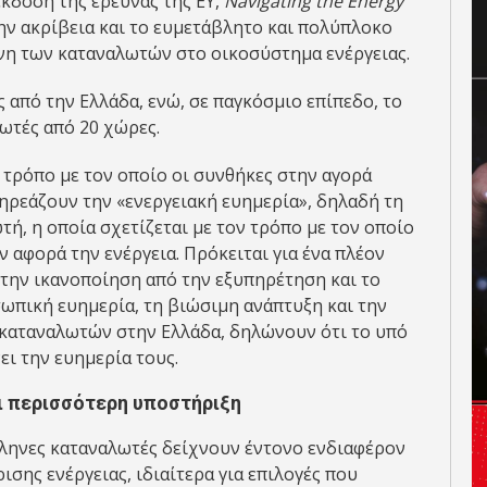
κδοση της έρευνας της ΕΥ,
Navigating the Energy
την ακρίβεια και το ευμετάβλητο και πολύπλοκο
η των καταναλωτών στο οικοσύστημα ενέργειας.
 από την Ελλάδα, ενώ, σε παγκόσμιο επίπεδο, το
λωτές από 20 χώρες.
 τρόπο με τον οποίο οι συνθήκες στην αγορά
επηρεάζουν την «ενεργειακή ευημερία», δηλαδή τη
ή, η οποία σχετίζεται με τον τρόπο με τον οποίο
ν αφορά την ενέργεια. Πρόκειται για ένα πλέον
 την ικανοποίηση από την εξυπηρέτηση και το
οσωπική ευημερία, τη βιώσιμη ανάπτυξη και την
 καταναλωτών στην Ελλάδα, δηλώνουν ότι το υπό
ι την ευημερία τους.
ι περισσότερη υποστήριξη
Έλληνες καταναλωτές δείχνουν έντονο ενδιαφέρον
σης ενέργειας, ιδιαίτερα για επιλογές που