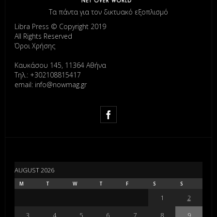
Τα πάντα για τον δικτυακό εξοπλισμό
Libra Press © Copyright 2019
All Rights Reserved
Όροι Χρήσης
Καυκάσου 145, 11364 Αθήνα
Τηλ.: +302108815417
email: info@nowmag.gr
AUGUST 2026
M
T
W
T
F
S
S
1
2
3
4
5
6
7
8
9