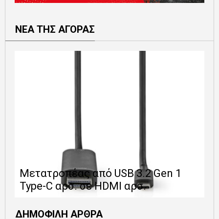
ΝΕΑ ΤΗΣ ΑΓΟΡΑΣ
Ε
Μετατροπέας από USB 3.2 Gen 1
1
Type-C αρσ. σε HDMI αρσ.
ε
ΔΗΜΟΦΙΛΗ ΑΡΘΡΑ