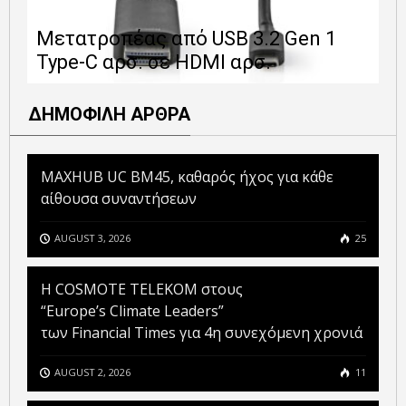
Ε
Μετατροπέας από USB 3.2 Gen 1
1
Type-C αρσ. σε HDMI αρσ.
ε
ΔΗΜΟΦΙΛΗ ΑΡΘΡΑ
MAXHUB UC BM45, καθαρός ήχος για κάθε
αίθουσα συναντήσεων
AUGUST 3, 2026
25
Η COSMOTE TELEKOM στους
“Europe’s Climate Leaders”
των Financial Times για 4η συνεχόμενη χρονιά
AUGUST 2, 2026
11