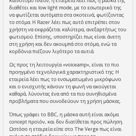
καινοτόμο πλέον, η εταιρεία λέει πως η μάσκα της
διαθέτει και low light mode, με το εσωτερικό της
να φωτίζεται αυτόματα στα σκοτεινά, φωτίζοντας
το στόμα. Η Razer λέει πως αυτό επιτρέπει στον
χρήστη να εκφράζεται καλύτερα, ανεξαρτήτως του
φωτισμού. Επίσης, υποστηρίζει πως είναι άνετη
στη χρήση και δεν ακουμπά στο στόμα, ενώ τα
κορδόνια πιέζουν λιγότερο τα αυτιά.
Ως προς τη λειτουργία «voiceamp», είναι το πιο
προηγμένο τεχνολογικά χαρακτηριστικό της: Η
εταιρεία λέει πως το ενσωματωμένο μικρόφωνο
και ο ενισχυτής κάνουν τη φωνή να ακούγεται
καθαρά, λύνοντας ένα από τα πιο συνηθισμένα
προβλήματα που συνοδεύουν τη χρήση μάσκας.
Όπως γράφει το BBC, η μάσκα αυτή είναι ακόμα
concept προϊόν, και δεν διατίθεται προς πώληση.
Ωστόσο η εταιρεία είπε στο The Verge πως είναι