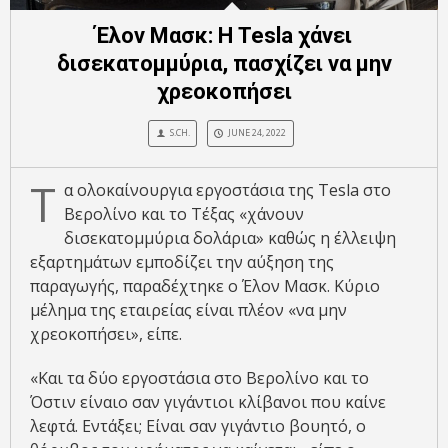
Έλον Μασκ: Η Tesla χάνει
δισεκατομμύρια, πασχίζει να μην
χρεοκοπήσει
S.CH.
JUNE 24, 2022
Τ
α ολοκαίνουργια εργοστάσια της Tesla στο
Βερολίνο και το Τέξας «χάνουν
δισεκατομμύρια δολάρια» καθώς η έλλειψη
εξαρτημάτων εμποδίζει την αύξηση της
παραγωγής, παραδέχτηκε ο Έλον Μασκ. Κύριο
μέλημα της εταιρείας είναι πλέον «να μην
χρεοκοπήσει», είπε.
«Και τα δύο εργοστάσια στο Βερολίνο και το
Όστιν είναιο σαν γιγάντιοι κλίβανοι που καίνε
λεφτά. Εντάξει; Είναι σαν γιγάντιο βουητό, ο