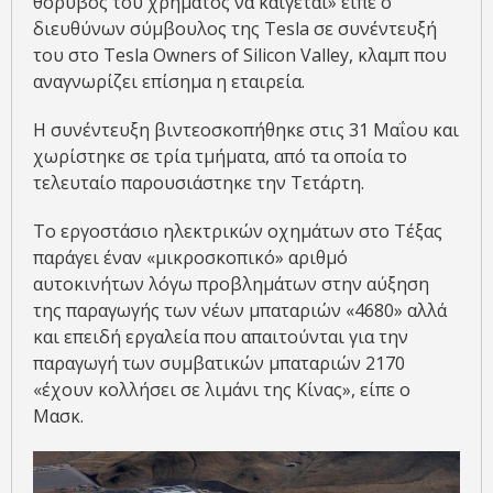
θόρυβος του χρήματος να καίγεται» είπε ο
διευθύνων σύμβουλος της Tesla σε συνέντευξή
του στο Τesla Owners of Silicon Valley, κλαμπ που
αναγνωρίζει επίσημα η εταιρεία.
Η συνέντευξη βιντεοσκοπήθηκε στις 31 Μαΐου και
χωρίστηκε σε τρία τμήματα, από τα οποία το
τελευταίο παρουσιάστηκε την Τετάρτη.
Το εργοστάσιο ηλεκτρικών οχημάτων στο Τέξας
παράγει έναν «μικροσκοπικό» αριθμό
αυτοκινήτων λόγω προβλημάτων στην αύξηση
της παραγωγής των νέων μπαταριών «4680» αλλά
και επειδή εργαλεία που απαιτούνται για την
παραγωγή των συμβατικών μπαταριών 2170
«έχουν κολλήσει σε λιμάνι της Κίνας», είπε ο
Μασκ.